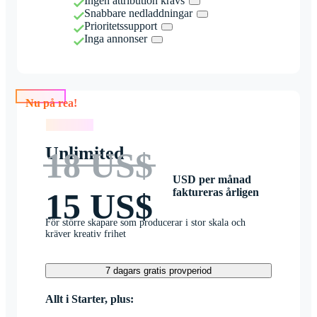
Ingen attribution krävs
Snabbare nedladdningar
Prioritetssupport
Inga annonser
Nu på rea!
Nu på rea!
Unlimited
18 US$
USD per månad
faktureras årligen
15 US$
För större skapare som producerar i stor skala och
kräver kreativ frihet
7 dagars gratis provperiod
Allt i Starter, plus: