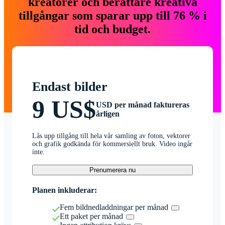
kreatörer och berättare kreativa
tillgångar som sparar upp till 76 % i
tid och budget.
Endast bilder
9 US$
USD per månad faktureras
årligen
Lås upp tillgång till hela vår samling av foton, vektorer
och grafik godkända för kommersiellt bruk. Video ingår
inte.
Prenumerera nu
Planen inkluderar:
Fem bildnedladdningar per månad
Ett paket per månad