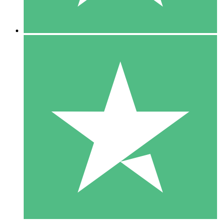
5 Nedladdningar
15
US$
00
10 Nedladdningar
20
US$
00