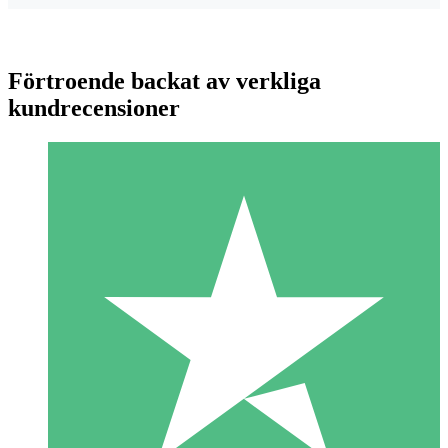
Förtroende backat av verkliga
kundrecensioner
Individuella Kreditpaket
Betala per användning med nedladdningskrediter. Inget
månatligt åtagande krävs.
1 Nedladdningar
10
US$
00