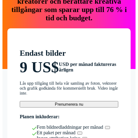
kreatörer och berättare kreativa
tillgångar som sparar upp till 76 % i
tid och budget.
Endast bilder
9 US$
USD per månad faktureras
årligen
Lås upp tillgång till hela vår samling av foton, vektorer
och grafik godkända för kommersiellt bruk. Video ingår
inte.
Prenumerera nu
Planen inkluderar:
Fem bildnedladdningar per månad
Ett paket per månad