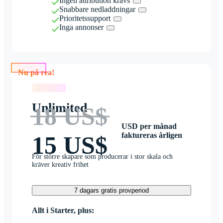
Ingen attribution krävs
Snabbare nedladdningar
Prioritetssupport
Inga annonser
Nu på rea!
Nu på rea!
Unlimited
18 US$
USD per månad
faktureras årligen
15 US$
För större skapare som producerar i stor skala och
kräver kreativ frihet
7 dagars gratis provperiod
Allt i Starter, plus: