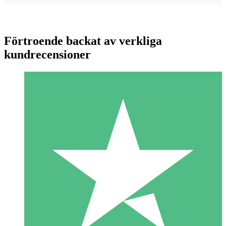
Förtroende backat av verkliga
kundrecensioner
Individuella Kreditpaket
Betala per användning med nedladdningskrediter. Inget
månatligt åtagande krävs.
1 Nedladdningar
10
US$
00