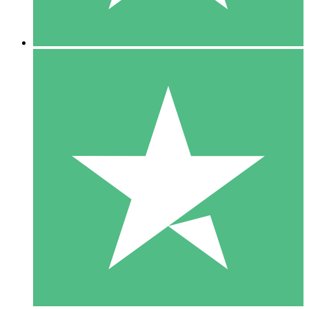
5 Nedladdningar
15
US$
00
10 Nedladdningar
20
US$
00