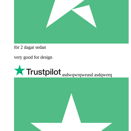
för 2 dagar sedan
very good for design
asdwqwrqweasd asdqwerq