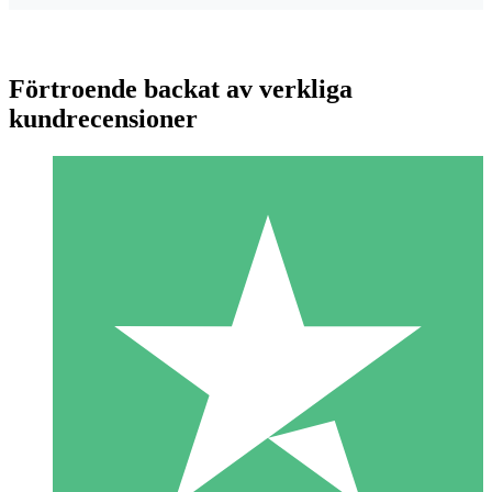
Förtroende backat av verkliga
kundrecensioner
Individuella Kreditpaket
Betala per användning med nedladdningskrediter. Inget
månatligt åtagande krävs.
1 Nedladdningar
10
US$
00