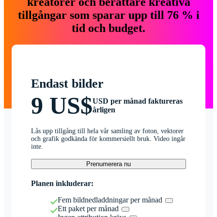
kreatörer och berättare kreativa
tillgångar som sparar upp till 76 % i
tid och budget.
Endast bilder
9 US$
USD per månad faktureras
årligen
Lås upp tillgång till hela vår samling av foton, vektorer
och grafik godkända för kommersiellt bruk. Video ingår
inte.
Prenumerera nu
Planen inkluderar:
Fem bildnedladdningar per månad
Ett paket per månad