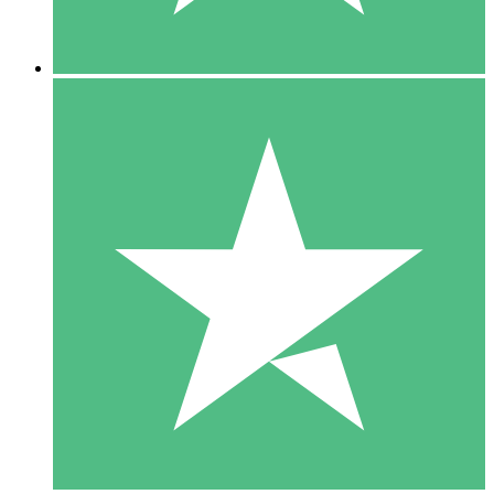
5 Nedladdningar
15
US$
00
10 Nedladdningar
20
US$
00