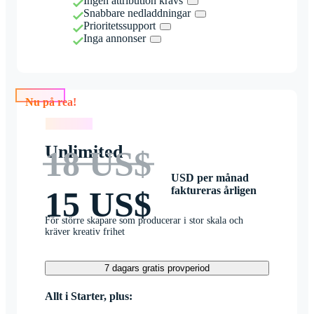
Ingen attribution krävs
Snabbare nedladdningar
Prioritetssupport
Inga annonser
Nu på rea!
Nu på rea!
Unlimited
18 US$
USD per månad
faktureras årligen
15 US$
För större skapare som producerar i stor skala och
kräver kreativ frihet
7 dagars gratis provperiod
Allt i Starter, plus: