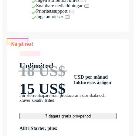
Ingen attribution krävs
Snabbare nedladdningar
Prioritetssupport
Inga annonser
Nu på rea!
Nu på rea!
Unlimited
18 US$
USD per månad
faktureras årligen
15 US$
För större skapare som producerar i stor skala och
kräver kreativ frihet
7 dagars gratis provperiod
Allt i Starter, plus: