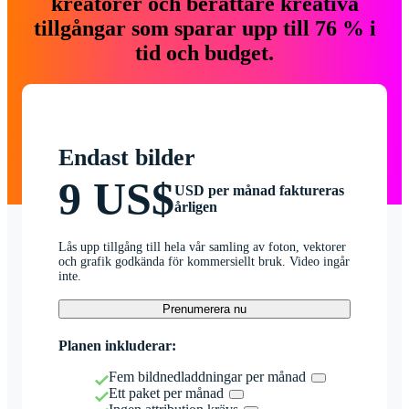
kreatörer och berättare kreativa
tillgångar som sparar upp till 76 % i
tid och budget.
Endast bilder
9 US$
USD per månad faktureras
årligen
Lås upp tillgång till hela vår samling av foton, vektorer
och grafik godkända för kommersiellt bruk. Video ingår
inte.
Prenumerera nu
Planen inkluderar:
Fem bildnedladdningar per månad
Ett paket per månad