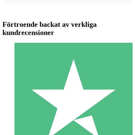
Förtroende backat av verkliga
kundrecensioner
Individuella Kreditpaket
Betala per användning med nedladdningskrediter. Inget
månatligt åtagande krävs.
1 Nedladdningar
10
US$
00