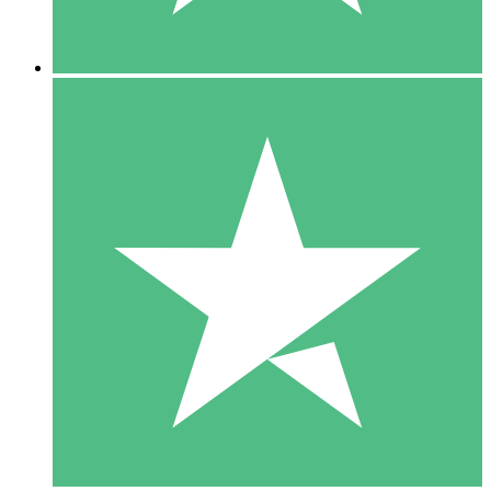
5 Nedladdningar
15
US$
00
10 Nedladdningar
20
US$
00