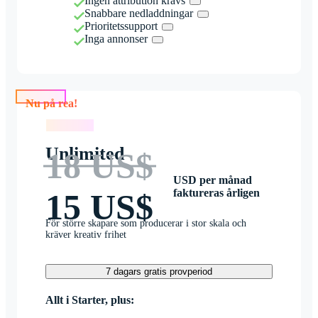
Ingen attribution krävs
Snabbare nedladdningar
Prioritetssupport
Inga annonser
Nu på rea!
Nu på rea!
Unlimited
18 US$
USD per månad
faktureras årligen
15 US$
För större skapare som producerar i stor skala och
kräver kreativ frihet
7 dagars gratis provperiod
Allt i Starter, plus: