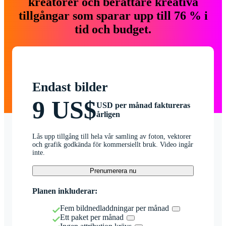
kreatörer och berättare kreativa
tillgångar som sparar upp till 76 % i
tid och budget.
Endast bilder
9 US$
USD per månad faktureras
årligen
Lås upp tillgång till hela vår samling av foton, vektorer
och grafik godkända för kommersiellt bruk. Video ingår
inte.
Prenumerera nu
Planen inkluderar:
Fem bildnedladdningar per månad
Ett paket per månad