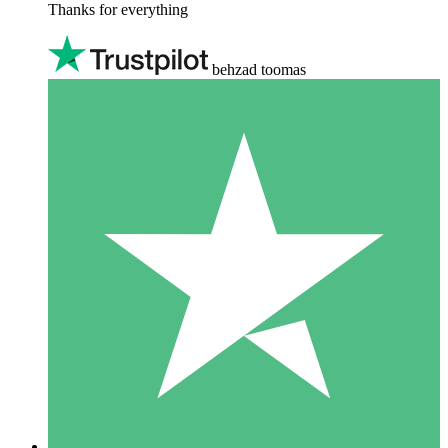
Thanks for everything
behzad toomas