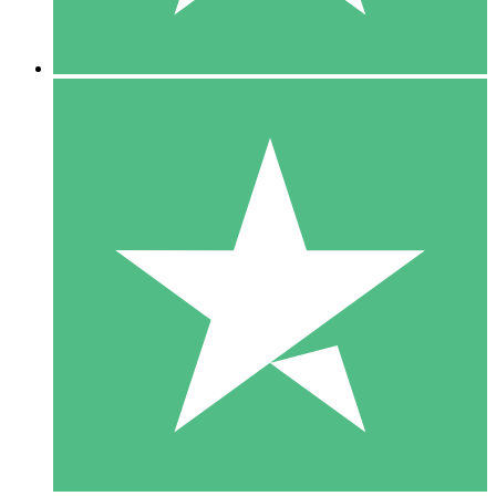
5 Nedladdningar
15
US$
00
10 Nedladdningar
20
US$
00