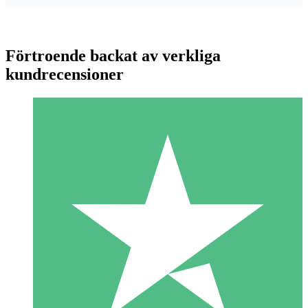
Förtroende backat av verkliga
kundrecensioner
Individuella Kreditpaket
Betala per användning med nedladdningskrediter. Inget
månatligt åtagande krävs.
1 Nedladdningar
10
US$
00