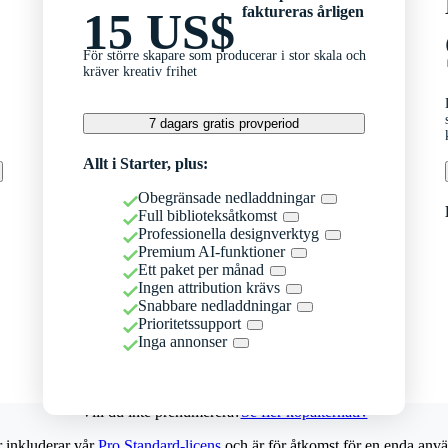
faktureras årligen
15 US$
För större skapare som producerar i stor skala och
kräver kreativ frihet
7 dagars gratis provperiod
Allt i Starter, plus:
Obegränsade nedladdningar
Full biblioteksåtkomst
Professionella designverktyg
Premium AI-funktioner
Ett paket per månad
Ingen attribution krävs
Snabbare nedladdningar
Prioritetssupport
Inga annonser
Vill du inte prenumerera?
Se fler köpalternativ
r inkluderar vår
Pro Standard-licens
och är för åtkomst för en enda anvä