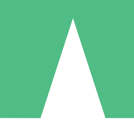
Individuella Kreditpaket
la per användning med nedladdningskrediter. Inget månatligt åtagande k
1 Nedladdningar
5 Nedladdningar
10 Nedladdningar
10
15
20
US$
00
US$
00
US$
00