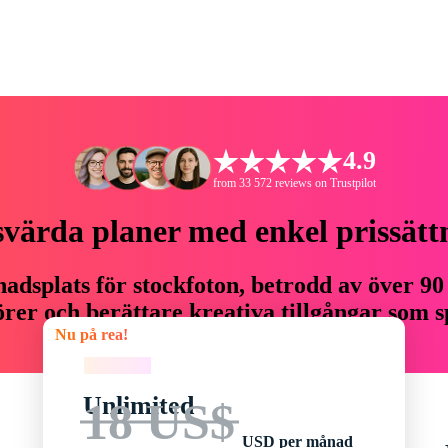
4.9
from 33 572 reviews on Trustpilot
svärda planer med enkel prissätt
adsplats för stockfoton, betrodd av över 90
er och berättare kreativa tillgångar som sp
Nu på rea!
budget.
Nu på rea!
Unlimited
18 US$
USD per månad