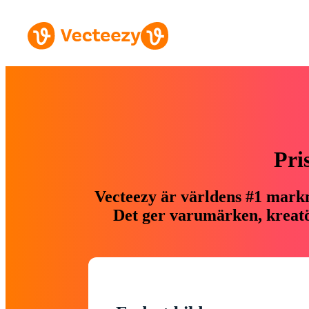
Pri
Vecteezy är världens #1 markn
Det ger varumärken, kreatör