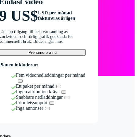
Endast video
9 US$
USD per månad
faktureras årligen
Lås upp tillgång till hela vår samling av
stockvideor och rörlig grafik godkända för
kommersiellt bruk. Bilder ingår inte.
Prenumerera nu
Planen inkluderar:
Fem videonedladdningar per månad
Ett paket per månad
Ingen attribution krävs
Snabbare nedladdningar
Prioritetssupport
Inga annonser
ndare.