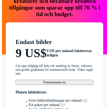
kreatörer och berättare kreativa
tillgångar som sparar upp till 76 % i
tid och budget.
Endast bilder
9 US$
USD per månad faktureras
årligen
Lås upp tillgång till hela vår samling av foton, vektorer
och grafik godkända för kommersiellt bruk. Video ingår
inte.
Prenumerera nu
Planen inkluderar:
Fem bildnedladdningar per månad
Ett paket per månad