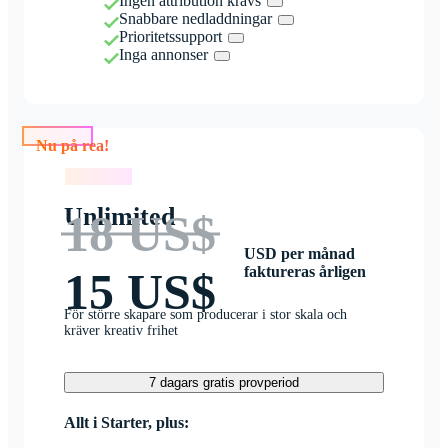
Ingen attribution krävs
Snabbare nedladdningar
Prioritetssupport
Inga annonser
Nu på rea!
Nu på rea!
Unlimited
18 US$
USD per månad
faktureras årligen
15 US$
För större skapare som producerar i stor skala och
kräver kreativ frihet
7 dagars gratis provperiod
Allt i Starter, plus: