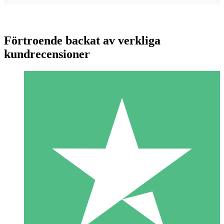
Förtroende backat av verkliga
kundrecensioner
Individuella Kreditpaket
Betala per användning med nedladdningskrediter. Inget
månatligt åtagande krävs.
1 Nedladdningar
10
US$
00