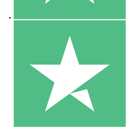
5 Nedladdningar
15
US$
00
10 Nedladdningar
20
US$
00