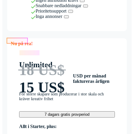
Ingen attribution krävs
Snabbare nedladdningar
Prioritetssupport
Inga annonser
Nu på rea!
Nu på rea!
Unlimited
18 US$
USD per månad
faktureras årligen
15 US$
För större skapare som producerar i stor skala och
kräver kreativ frihet
7 dagars gratis provperiod
Allt i Starter, plus: