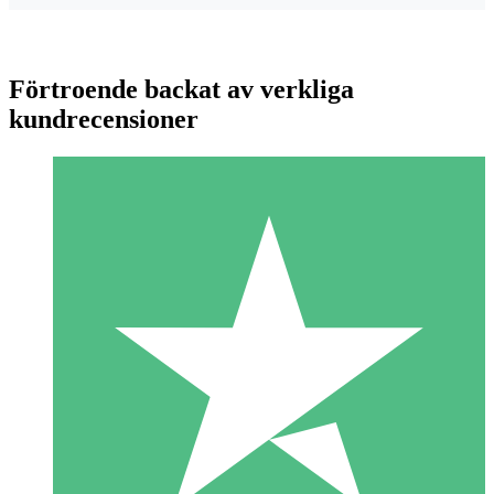
Förtroende backat av verkliga
kundrecensioner
Individuella Kreditpaket
Betala per användning med nedladdningskrediter. Inget
månatligt åtagande krävs.
1 Nedladdningar
10
US$
00