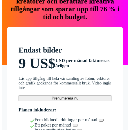
kreatörer och berättare kreativa
tillgångar som sparar upp till 76 % i
tid och budget.
Endast bilder
9 US$
USD per månad faktureras
årligen
Lås upp tillgång till hela vår samling av foton, vektorer
och grafik godkända för kommersiellt bruk. Video ingår
inte.
Prenumerera nu
Planen inkluderar:
Fem bildnedladdningar per månad
Ett paket per månad