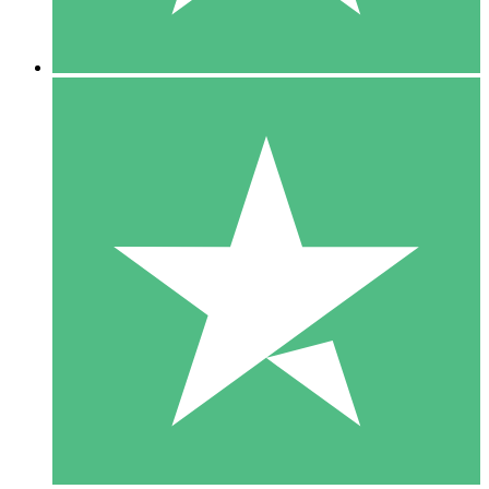
5 Nedladdningar
15
US$
00
10 Nedladdningar
20
US$
00