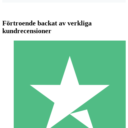
Förtroende backat av verkliga
kundrecensioner
Individuella Kreditpaket
Betala per användning med nedladdningskrediter. Inget
månatligt åtagande krävs.
1 Nedladdningar
10
US$
00