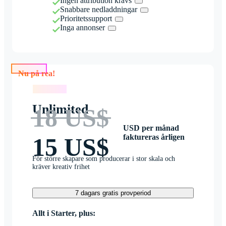
Ingen attribution krävs
Snabbare nedladdningar
Prioritetssupport
Inga annonser
Nu på rea!
Nu på rea!
Unlimited
18 US$
USD per månad
faktureras årligen
15 US$
För större skapare som producerar i stor skala och
kräver kreativ frihet
7 dagars gratis provperiod
Allt i Starter, plus: