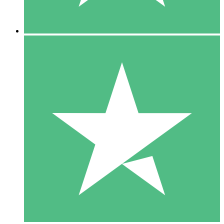
5 Nedladdningar
15
US$
00
10 Nedladdningar
20
US$
00