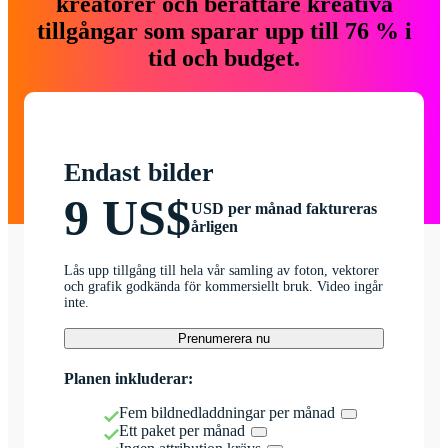
kreatörer och berättare kreativa
tillgångar som sparar upp till 76 % i
tid och budget.
Endast bilder
9 US$
USD per månad faktureras
årligen
Lås upp tillgång till hela vår samling av foton, vektorer
och grafik godkända för kommersiellt bruk. Video ingår
inte.
Prenumerera nu
Planen inkluderar:
Fem bildnedladdningar per månad
Ett paket per månad