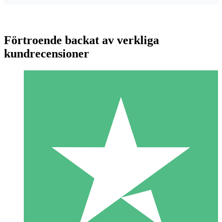
Förtroende backat av verkliga
kundrecensioner
Individuella Kreditpaket
Betala per användning med nedladdningskrediter. Inget
månatligt åtagande krävs.
1 Nedladdningar
10
US$
00