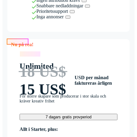
Ingen attribution krävs
Snabbare nedladdningar
Prioritetssupport
Inga annonser
Nu på rea!
Nu på rea!
Unlimited
18 US$
USD per månad
faktureras årligen
15 US$
För större skapare som producerar i stor skala och
kräver kreativ frihet
7 dagars gratis provperiod
Allt i Starter, plus: