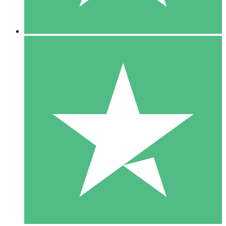
5 Nedladdningar
15
US$
00
10 Nedladdningar
20
US$
00