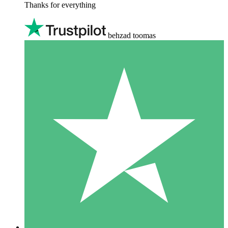
Thanks for everything
behzad toomas