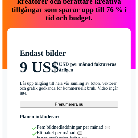
kreatörer och berättare kreativa
tillgångar som sparar upp till 76 % i
tid och budget.
Endast bilder
9 US$
USD per månad faktureras
årligen
Lås upp tillgång till hela vår samling av foton, vektorer
och grafik godkända för kommersiellt bruk. Video ingår
inte.
Prenumerera nu
Planen inkluderar:
Fem bildnedladdningar per månad
Ett paket per månad