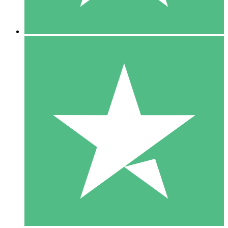
5 Nedladdningar
15
US$
00
10 Nedladdningar
20
US$
00