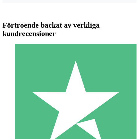
Förtroende backat av verkliga
kundrecensioner
Individuella Kreditpaket
Betala per användning med nedladdningskrediter. Inget
månatligt åtagande krävs.
1 Nedladdningar
10
US$
00