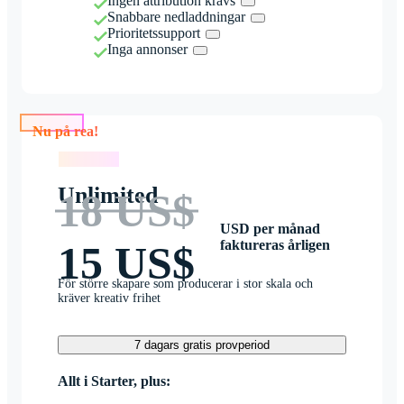
Ingen attribution krävs
Snabbare nedladdningar
Prioritetssupport
Inga annonser
Nu på rea!
Nu på rea!
Unlimited
18 US$
USD per månad
faktureras årligen
15 US$
För större skapare som producerar i stor skala och
kräver kreativ frihet
7 dagars gratis provperiod
Allt i Starter, plus: