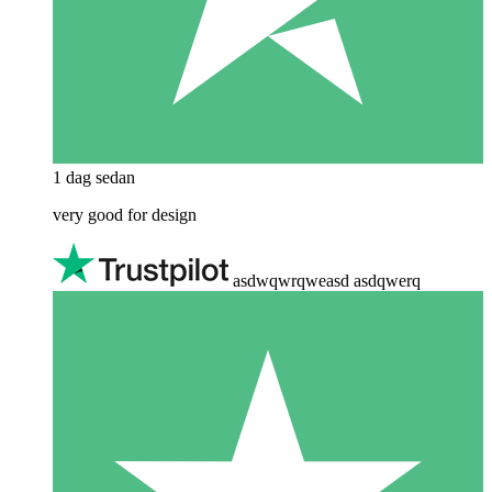
1 dag sedan
very good for design
asdwqwrqweasd asdqwerq