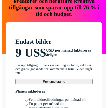
kreatörer och berättare kreativa
tillgångar som sparar upp till 76 % i
tid och budget.
Endast bilder
9 US$
USD per månad faktureras
årligen
Lås upp tillgång till hela vår samling av foton, vektorer
och grafik godkända för kommersiellt bruk. Video ingår
inte.
Prenumerera nu
Planen inkluderar:
Fem bildnedladdningar per månad
Ett paket per månad