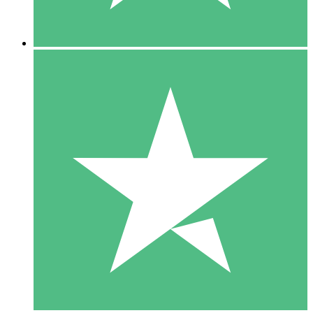
5 Nedladdningar
15
US$
00
10 Nedladdningar
20
US$
00