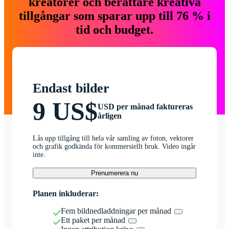
kreatörer och berättare kreativa
tillgångar som sparar upp till 76 % i
tid och budget.
Endast bilder
9 US$
USD per månad faktureras
årligen
Lås upp tillgång till hela vår samling av foton, vektorer
och grafik godkända för kommersiellt bruk. Video ingår
inte.
Prenumerera nu
Planen inkluderar:
Fem bildnedladdningar per månad
Ett paket per månad