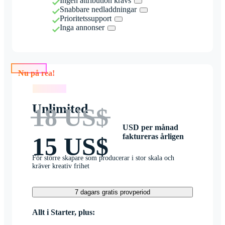
Ingen attribution krävs
Snabbare nedladdningar
Prioritetssupport
Inga annonser
Nu på rea!
Nu på rea!
Unlimited
18 US$
USD per månad
faktureras årligen
15 US$
För större skapare som producerar i stor skala och
kräver kreativ frihet
7 dagars gratis provperiod
Allt i Starter, plus: