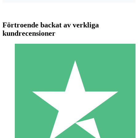
Förtroende backat av verkliga
kundrecensioner
Individuella Kreditpaket
Betala per användning med nedladdningskrediter. Inget
månatligt åtagande krävs.
1 Nedladdningar
10
US$
00