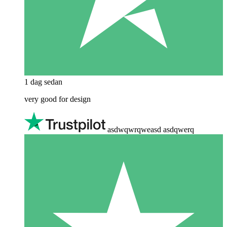
1 dag sedan
very good for design
asdwqwrqweasd asdqwerq