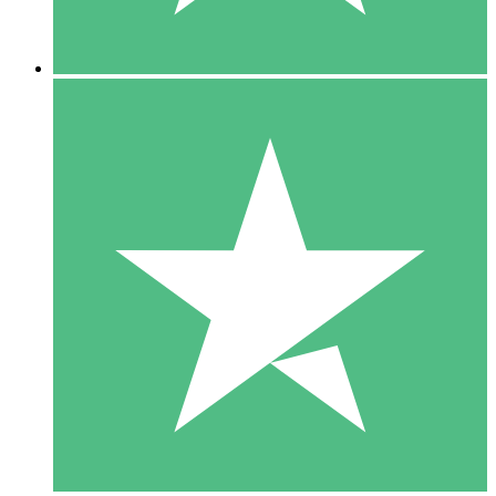
5 Nedladdningar
15
US$
00
10 Nedladdningar
20
US$
00