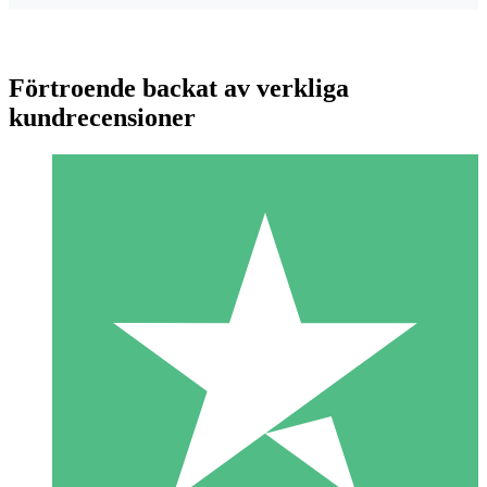
Förtroende backat av verkliga
kundrecensioner
Individuella Kreditpaket
Betala per användning med nedladdningskrediter. Inget
månatligt åtagande krävs.
1 Nedladdningar
10
US$
00