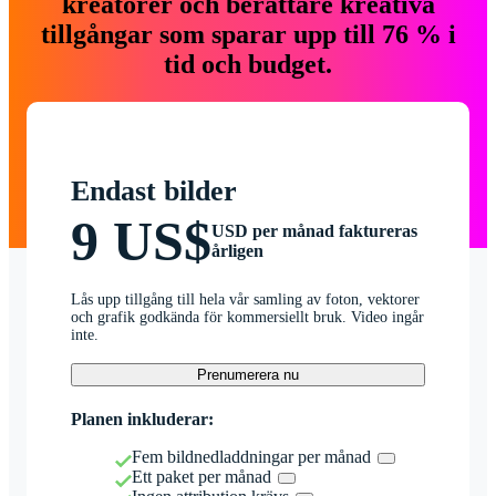
kreatörer och berättare kreativa
tillgångar som sparar upp till 76 % i
tid och budget.
Endast bilder
9 US$
USD per månad faktureras
årligen
Lås upp tillgång till hela vår samling av foton, vektorer
och grafik godkända för kommersiellt bruk. Video ingår
inte.
Prenumerera nu
Planen inkluderar:
Fem bildnedladdningar per månad
Ett paket per månad