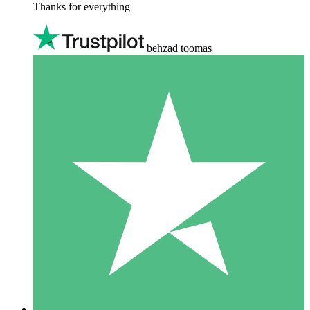
Thanks for everything
behzad toomas