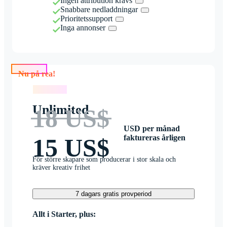
Ingen attribution krävs
Snabbare nedladdningar
Prioritetssupport
Inga annonser
Nu på rea!
Nu på rea!
Unlimited
18 US$
USD per månad
faktureras årligen
15 US$
För större skapare som producerar i stor skala och
kräver kreativ frihet
7 dagars gratis provperiod
Allt i Starter, plus: