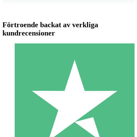
Förtroende backat av verkliga
kundrecensioner
Individuella Kreditpaket
Betala per användning med nedladdningskrediter. Inget
månatligt åtagande krävs.
1 Nedladdningar
10
US$
00