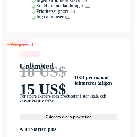
Ingen attribution krävs
Snabbare nedladdningar
Prioritetssupport
Inga annonser
Nu på rea!
Nu på rea!
Unlimited
18 US$
USD per månad
faktureras årligen
15 US$
För större skapare som producerar i stor skala och
kräver kreativ frihet
7 dagars gratis provperiod
Allt i Starter, plus: