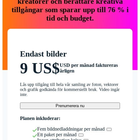
kreatörer och berättare kreativa
tillgångar som sparar upp till 76 % i
tid och budget.
Endast bilder
9 US$
USD per månad faktureras
årligen
Lås upp tillgång till hela vår samling av foton, vektorer
och grafik godkända för kommersiellt bruk. Video ingår
inte.
Prenumerera nu
Planen inkluderar:
Fem bildnedladdningar per månad
Ett paket per månad