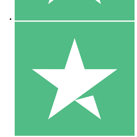
5 Nedladdningar
15
US$
00
10 Nedladdningar
20
US$
00