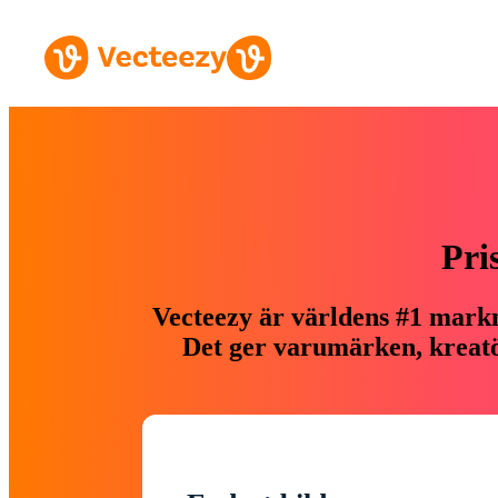
Pri
Vecteezy är världens #1 markn
Det ger varumärken, kreatör