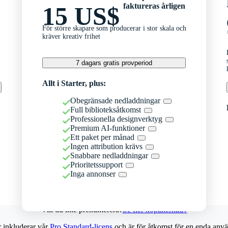
faktureras årligen
15 US$
För större skapare som producerar i stor skala och
kräver kreativ frihet
7 dagars gratis provperiod
Allt i Starter, plus:
Obegränsade nedladdningar
Full biblioteksåtkomst
Professionella designverktyg
Premium AI-funktioner
Ett paket per månad
Ingen attribution krävs
Snabbare nedladdningar
Prioritetssupport
Inga annonser
Vill du inte prenumerera?
Se fler köpalternativ
r inkluderar vår
Pro Standard-licens
och är för åtkomst för en enda anvä