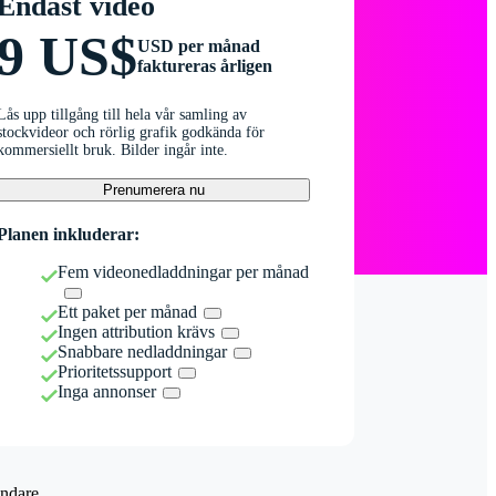
Endast video
9 US$
USD per månad
faktureras årligen
Lås upp tillgång till hela vår samling av
stockvideor och rörlig grafik godkända för
kommersiellt bruk. Bilder ingår inte.
Prenumerera nu
Planen inkluderar:
Fem videonedladdningar per månad
Ett paket per månad
Ingen attribution krävs
Snabbare nedladdningar
Prioritetssupport
Inga annonser
ndare.