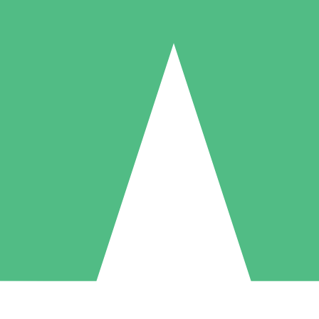
Individuella Kreditpaket
la per användning med nedladdningskrediter. Inget månatligt åtagande k
1 Nedladdningar
5 Nedladdningar
10 Nedladdningar
10
15
20
US$
00
US$
00
US$
00