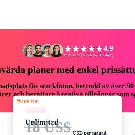
4.9
from 33 572 reviews on Trustpilot
svärda planer med enkel prissätt
adsplats för stockfoton, betrodd av över 90
er och berättare kreativa tillgångar som sp
Nu på rea!
budget.
Nu på rea!
Unlimited
18 US$
USD per månad