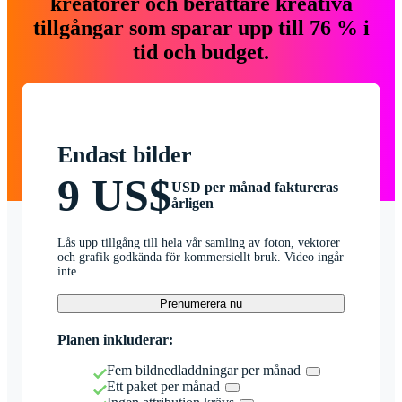
kreatörer och berättare kreativa
tillgångar som sparar upp till 76 % i
tid och budget.
Endast bilder
9 US$
USD per månad faktureras
årligen
Lås upp tillgång till hela vår samling av foton, vektorer
och grafik godkända för kommersiellt bruk. Video ingår
inte.
Prenumerera nu
Planen inkluderar:
Fem bildnedladdningar per månad
Ett paket per månad