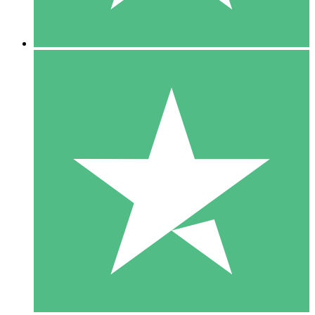
5 Nedladdningar
15
US$
00
10 Nedladdningar
20
US$
00