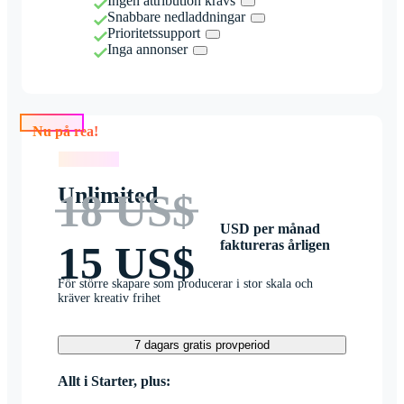
Ingen attribution krävs
Snabbare nedladdningar
Prioritetssupport
Inga annonser
Nu på rea!
Nu på rea!
Unlimited
18 US$
USD per månad
faktureras årligen
15 US$
För större skapare som producerar i stor skala och
kräver kreativ frihet
7 dagars gratis provperiod
Allt i Starter, plus: