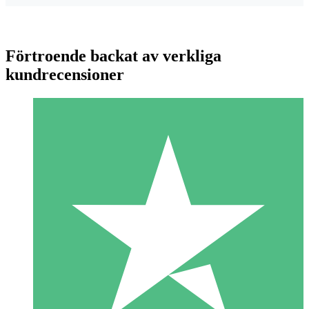
Förtroende backat av verkliga
kundrecensioner
Individuella Kreditpaket
Betala per användning med nedladdningskrediter. Inget
månatligt åtagande krävs.
1 Nedladdningar
10
US$
00