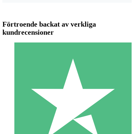
Förtroende backat av verkliga
kundrecensioner
Individuella Kreditpaket
Betala per användning med nedladdningskrediter. Inget
månatligt åtagande krävs.
1 Nedladdningar
10
US$
00