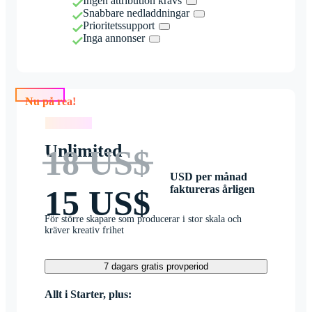
Ingen attribution krävs
Snabbare nedladdningar
Prioritetssupport
Inga annonser
Nu på rea!
Nu på rea!
Unlimited
18 US$
USD per månad
faktureras årligen
15 US$
För större skapare som producerar i stor skala och
kräver kreativ frihet
7 dagars gratis provperiod
Allt i Starter, plus: