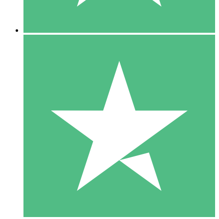
5 Nedladdningar
15
US$
00
10 Nedladdningar
20
US$
00