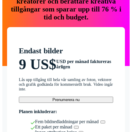
kreatörer och berättare kreativa
tillgångar som sparar upp till 76 % i
tid och budget.
Endast bilder
9 US$
USD per månad faktureras
årligen
Lås upp tillgång till hela vår samling av foton, vektorer
och grafik godkända för kommersiellt bruk. Video ingår
inte.
Prenumerera nu
Planen inkluderar:
Fem bildnedladdningar per månad
Ett paket per månad