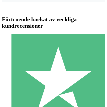
Förtroende backat av verkliga
kundrecensioner
Individuella Kreditpaket
Betala per användning med nedladdningskrediter. Inget
månatligt åtagande krävs.
1 Nedladdningar
10
US$
00