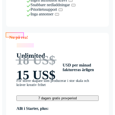
Ingen attribution krävs
Snabbare nedladdningar
Prioritetssupport
Inga annonser
Nu på rea!
Nu på rea!
Unlimited
18 US$
USD per månad
faktureras årligen
15 US$
För större skapare som producerar i stor skala och
kräver kreativ frihet
7 dagars gratis provperiod
Allt i Starter, plus: