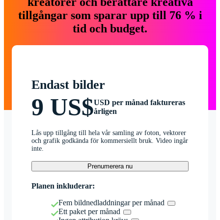
kreatörer och berättare kreativa
tillgångar som sparar upp till 76 % i
tid och budget.
Endast bilder
9 US$
USD per månad faktureras
årligen
Lås upp tillgång till hela vår samling av foton, vektorer
och grafik godkända för kommersiellt bruk. Video ingår
inte.
Prenumerera nu
Planen inkluderar:
Fem bildnedladdningar per månad
Ett paket per månad