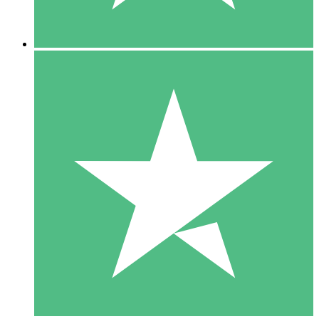
5 Nedladdningar
15
US$
00
10 Nedladdningar
20
US$
00