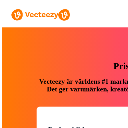
Pri
Vecteezy är världens #1 markn
Det ger varumärken, kreatör