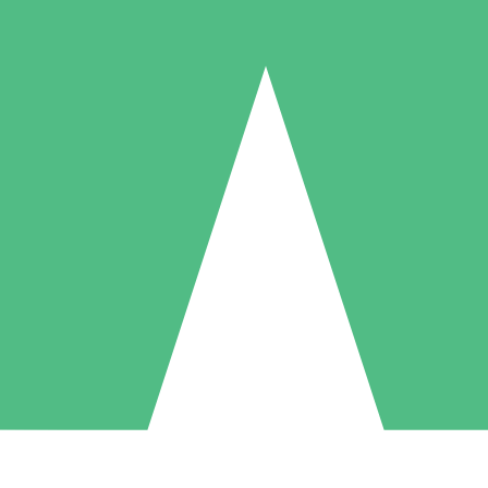
Individuella Kreditpaket
la per användning med nedladdningskrediter. Inget månatligt åtagande k
1 Nedladdningar
5 Nedladdningar
10 Nedladdningar
10
15
20
US$
00
US$
00
US$
00