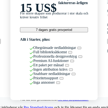
faktureras årligen
15 US$
För större skapare som producerar i stor skala och
kräver kreativ frihet
7 dagars gratis provperiod
Allt i Starter, plus:
Obegränsade nedladdningar
Full biblioteksåtkomst
Professionella designverktyg
Premium AI-funktioner
Ett paket per månad
Ingen attribution krävs
Snabbare nedladdningar
Prioritetssupport
Inga annonser
Vill du inte prenumerera?
Se fler köpalternativ
r inkluderar vår
Pro Standard-licens
och är för åtkomst för en enda anvä