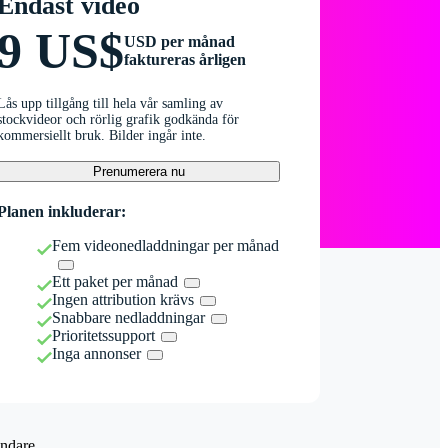
Endast video
9 US$
USD per månad
faktureras årligen
Lås upp tillgång till hela vår samling av
stockvideor och rörlig grafik godkända för
kommersiellt bruk. Bilder ingår inte.
Prenumerera nu
Planen inkluderar:
Fem videonedladdningar per månad
Ett paket per månad
Ingen attribution krävs
Snabbare nedladdningar
Prioritetssupport
Inga annonser
ndare.