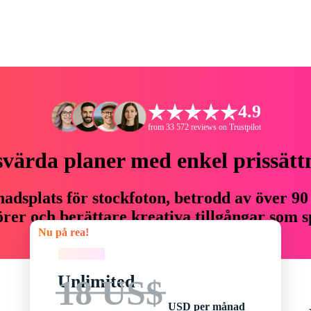
4.9
from 33 572 reviews on Trustpilot
svärda planer med enkel prissätt
adsplats för stockfoton, betrodd av över 90
er och berättare kreativa tillgångar som sp
Nu på rea!
budget.
Nu på rea!
Unlimited
18 US$
USD per månad