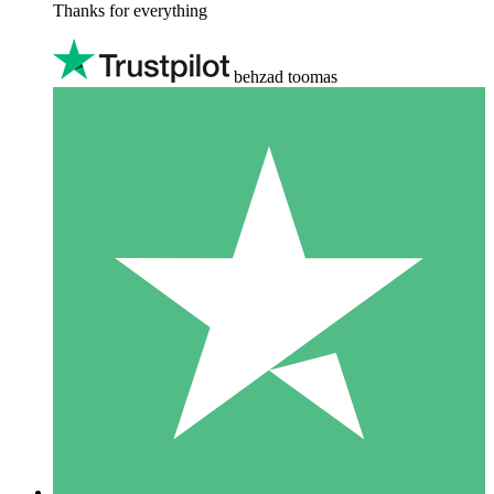
Thanks for everything
behzad toomas