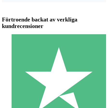
Förtroende backat av verkliga
kundrecensioner
Individuella Kreditpaket
Betala per användning med nedladdningskrediter. Inget
månatligt åtagande krävs.
1 Nedladdningar
10
US$
00