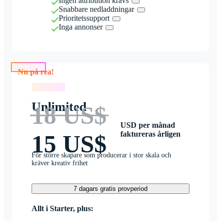
Ingen attribution krävs
Snabbare nedladdningar
Prioritetssupport
Inga annonser
Nu på rea!
Nu på rea!
Unlimited
18 US$
USD per månad
faktureras årligen
15 US$
För större skapare som producerar i stor skala och
kräver kreativ frihet
7 dagars gratis provperiod
Allt i Starter, plus: