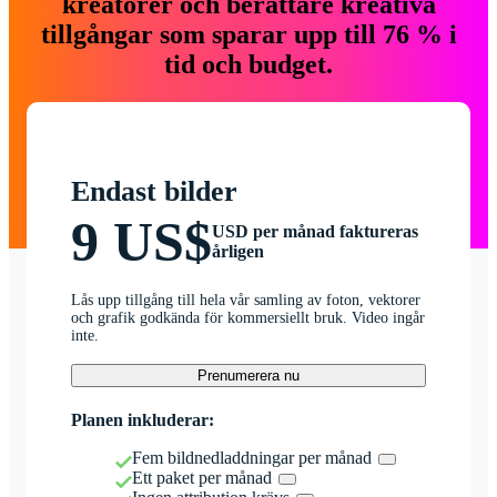
kreatörer och berättare kreativa
tillgångar som sparar upp till 76 % i
tid och budget.
Endast bilder
9 US$
USD per månad faktureras
årligen
Lås upp tillgång till hela vår samling av foton, vektorer
och grafik godkända för kommersiellt bruk. Video ingår
inte.
Prenumerera nu
Planen inkluderar:
Fem bildnedladdningar per månad
Ett paket per månad