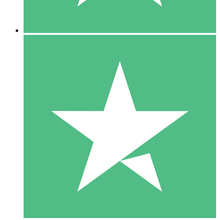
5 Nedladdningar
15
US$
00
10 Nedladdningar
20
US$
00