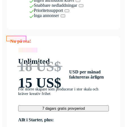
Ingen attribution krävs
Snabbare nedladdningar
Prioritetssupport
Inga annonser
Nu på rea!
Nu på rea!
Unlimited
18 US$
USD per månad
faktureras årligen
15 US$
För större skapare som producerar i stor skala och
kräver kreativ frihet
7 dagars gratis provperiod
Allt i Starter, plus: