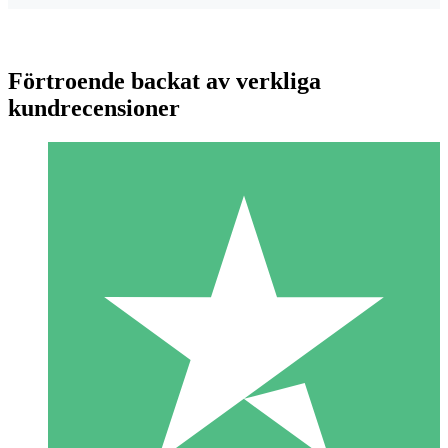
Förtroende backat av verkliga
kundrecensioner
Individuella Kreditpaket
Betala per användning med nedladdningskrediter. Inget
månatligt åtagande krävs.
1 Nedladdningar
10
US$
00