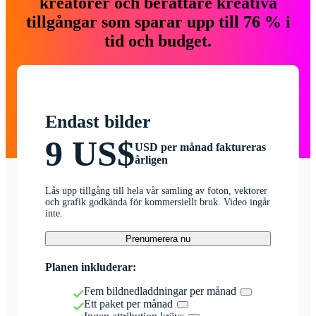
kreatörer och berättare kreativa
tillgångar som sparar upp till 76 % i
tid och budget.
Endast bilder
9 US$
USD per månad faktureras
årligen
Lås upp tillgång till hela vår samling av foton, vektorer
och grafik godkända för kommersiellt bruk. Video ingår
inte.
Prenumerera nu
Planen inkluderar:
Fem bildnedladdningar per månad
Ett paket per månad