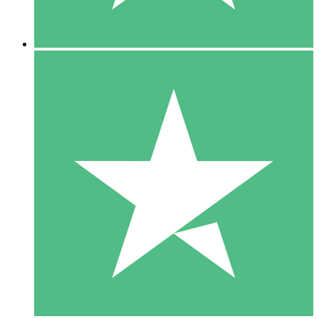
5 Nedladdningar
15
US$
00
10 Nedladdningar
20
US$
00