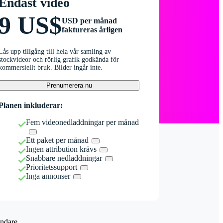
Endast video
9 US$
USD per månad
faktureras årligen
Lås upp tillgång till hela vår samling av
stockvideor och rörlig grafik godkända för
kommersiellt bruk. Bilder ingår inte.
Prenumerera nu
Planen inkluderar:
Fem videonedladdningar per månad
Ett paket per månad
Ingen attribution krävs
Snabbare nedladdningar
Prioritetssupport
Inga annonser
ndare.