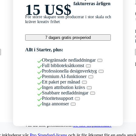
faktureras årligen
15 US$
För större skapare som producerar i stor skala och
kräver kreativ frihet
7 dagars gratis provperiod
Allt i Starter, plus:
Obegränsade nedladdningar
Full biblioteksåtkomst
Professionella designverktyg
Premium AI-funktioner
Ett paket per månad
Ingen attribution krävs
Snabbare nedladdningar
Prioritetssupport
Inga annonser
Vill du inte prenumerera?
Se fler köpalternativ
r inkluderar vår
Pro Standard-licens
och är för åtkomst för en enda anvä