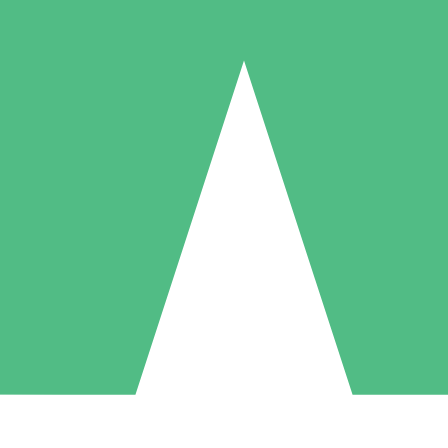
Individuella Kreditpaket
la per användning med nedladdningskrediter. Inget månatligt åtagande k
1 Nedladdningar
5 Nedladdningar
10 Nedladdningar
10
15
20
US$
00
US$
00
US$
00