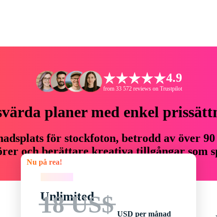
4.9
from 33 572 reviews on Trustpilot
svärda planer med enkel prissätt
adsplats för stockfoton, betrodd av över 90
er och berättare kreativa tillgångar som sp
Nu på rea!
budget.
Nu på rea!
Unlimited
18 US$
USD per månad