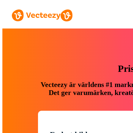
Pri
Vecteezy är världens #1 markn
Det ger varumärken, kreatör