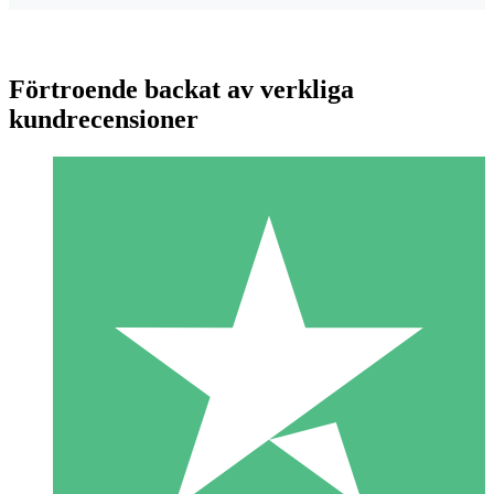
Förtroende backat av verkliga
kundrecensioner
Individuella Kreditpaket
Betala per användning med nedladdningskrediter. Inget
månatligt åtagande krävs.
1 Nedladdningar
10
US$
00