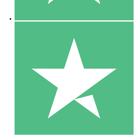
5 Nedladdningar
15
US$
00
10 Nedladdningar
20
US$
00