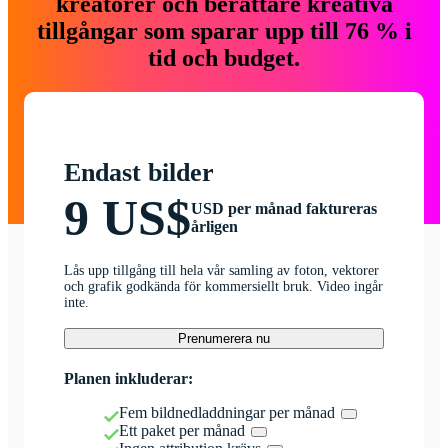
kreatörer och berättare kreativa
tillgångar som sparar upp till 76 % i
tid och budget.
Endast bilder
9 US$
USD per månad faktureras
årligen
Lås upp tillgång till hela vår samling av foton, vektorer
och grafik godkända för kommersiellt bruk. Video ingår
inte.
Prenumerera nu
Planen inkluderar:
Fem bildnedladdningar per månad
Ett paket per månad