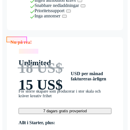
Ingen attribution krävs
Snabbare nedladdningar
Prioritetssupport
Inga annonser
Nu på rea!
Nu på rea!
Unlimited
18 US$
USD per månad
faktureras årligen
15 US$
För större skapare som producerar i stor skala och
kräver kreativ frihet
7 dagars gratis provperiod
Allt i Starter, plus: