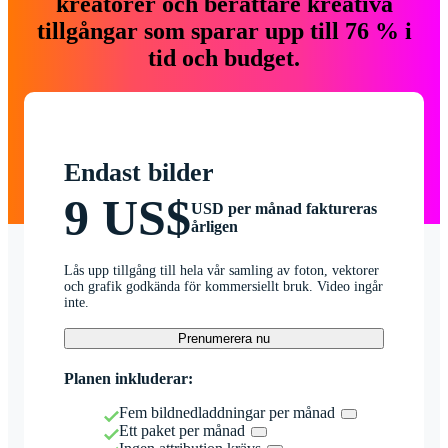
kreatörer och berättare kreativa
tillgångar som sparar upp till 76 % i
tid och budget.
Endast bilder
9 US$
USD per månad faktureras
årligen
Lås upp tillgång till hela vår samling av foton, vektorer
och grafik godkända för kommersiellt bruk. Video ingår
inte.
Prenumerera nu
Planen inkluderar:
Fem bildnedladdningar per månad
Ett paket per månad