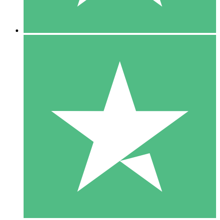
5 Nedladdningar
15
US$
00
10 Nedladdningar
20
US$
00