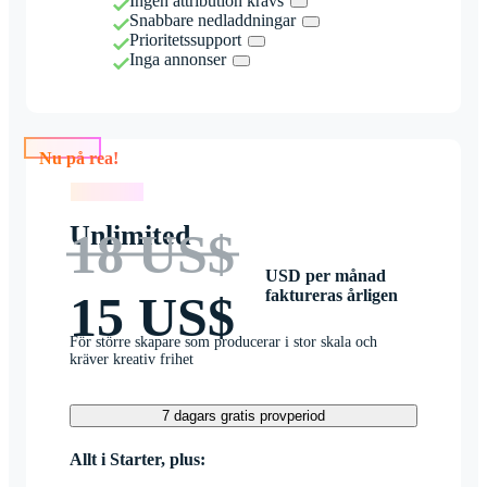
Ingen attribution krävs
Snabbare nedladdningar
Prioritetssupport
Inga annonser
Nu på rea!
Nu på rea!
Unlimited
18 US$
USD per månad
faktureras årligen
15 US$
För större skapare som producerar i stor skala och
kräver kreativ frihet
7 dagars gratis provperiod
Allt i Starter, plus: