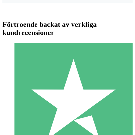
Förtroende backat av verkliga
kundrecensioner
Individuella Kreditpaket
Betala per användning med nedladdningskrediter. Inget
månatligt åtagande krävs.
1 Nedladdningar
10
US$
00