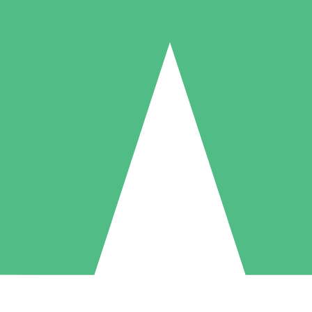
Individuella Kreditpaket
la per användning med nedladdningskrediter. Inget månatligt åtagande k
1 Nedladdningar
5 Nedladdningar
10 Nedladdningar
10
15
20
US$
00
US$
00
US$
00