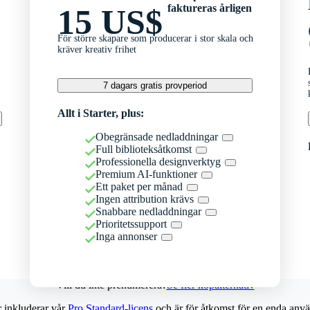
faktureras årligen
15 US$
För större skapare som producerar i stor skala och
kräver kreativ frihet
7 dagars gratis provperiod
Allt i Starter, plus:
Obegränsade nedladdningar
Full biblioteksåtkomst
Professionella designverktyg
Premium AI-funktioner
Ett paket per månad
Ingen attribution krävs
Snabbare nedladdningar
Prioritetssupport
Inga annonser
Vill du inte prenumerera?
Se fler köpalternativ
r inkluderar vår
Pro Standard-licens
och är för åtkomst för en enda anvä