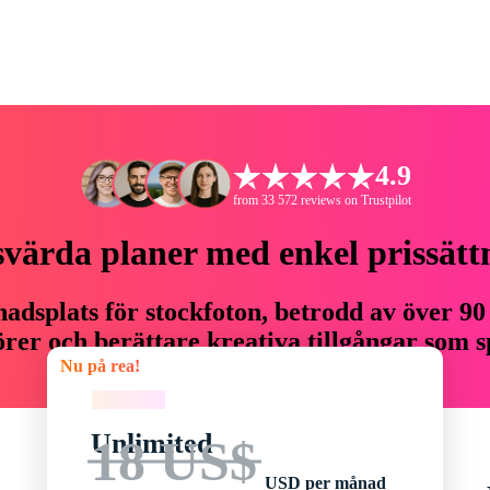
4.9
from 33 572 reviews on Trustpilot
svärda planer med enkel prissätt
adsplats för stockfoton, betrodd av över 90
er och berättare kreativa tillgångar som sp
Nu på rea!
budget.
Nu på rea!
Unlimited
18 US$
USD per månad