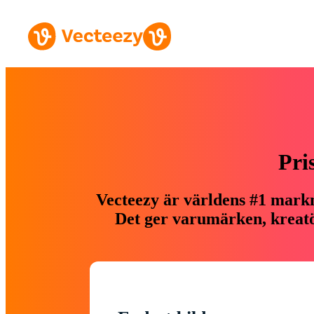
Pri
Vecteezy är världens #1 markn
Det ger varumärken, kreatör