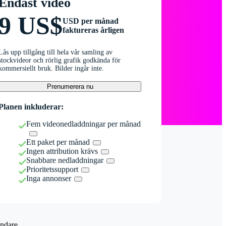
Endast video
9 US$
USD per månad
faktureras årligen
Lås upp tillgång till hela vår samling av
stockvideor och rörlig grafik godkända för
kommersiellt bruk. Bilder ingår inte.
Prenumerera nu
Planen inkluderar:
Fem videonedladdningar per månad
Ett paket per månad
Ingen attribution krävs
Snabbare nedladdningar
Prioritetssupport
Inga annonser
ndare.