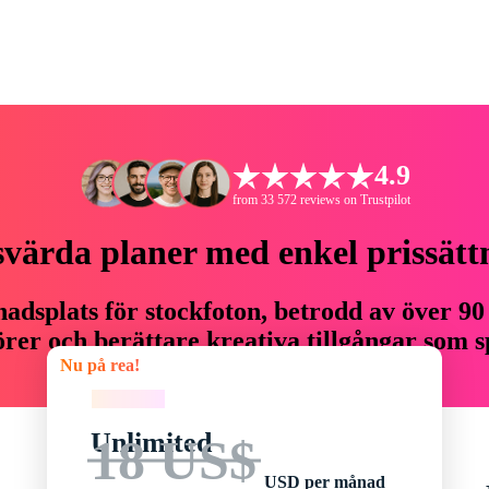
4.9
from 33 572 reviews on Trustpilot
svärda planer med enkel prissätt
adsplats för stockfoton, betrodd av över 90
er och berättare kreativa tillgångar som sp
Nu på rea!
budget.
Nu på rea!
Unlimited
18 US$
USD per månad