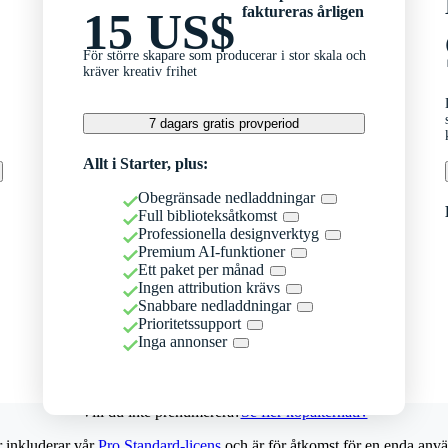
faktureras årligen
15 US$
För större skapare som producerar i stor skala och
kräver kreativ frihet
7 dagars gratis provperiod
Allt i Starter, plus:
Obegränsade nedladdningar
Full biblioteksåtkomst
Professionella designverktyg
Premium AI-funktioner
Ett paket per månad
Ingen attribution krävs
Snabbare nedladdningar
Prioritetssupport
Inga annonser
Vill du inte prenumerera?
Se fler köpalternativ
r inkluderar vår
Pro Standard-licens
och är för åtkomst för en enda anvä