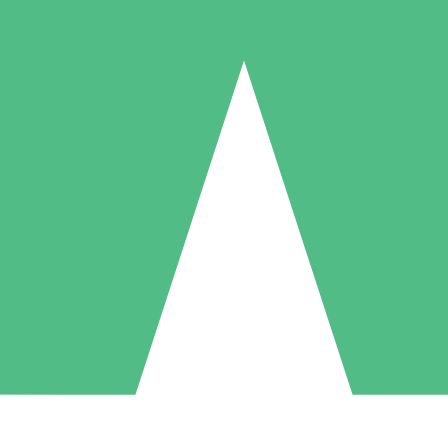
Individuella Kreditpaket
la per användning med nedladdningskrediter. Inget månatligt åtagande k
1 Nedladdningar
5 Nedladdningar
10 Nedladdningar
10
15
20
US$
00
US$
00
US$
00