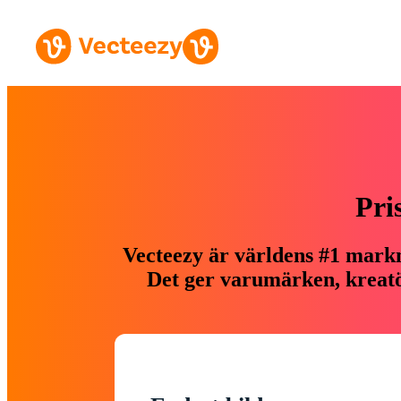
Pri
Vecteezy är världens #1 markn
Det ger varumärken, kreatör