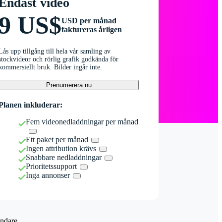
Endast video
9 US$
USD per månad
faktureras årligen
Lås upp tillgång till hela vår samling av
stockvideor och rörlig grafik godkända för
kommersiellt bruk. Bilder ingår inte.
Prenumerera nu
Planen inkluderar:
Fem videonedladdningar per månad
Ett paket per månad
Ingen attribution krävs
Snabbare nedladdningar
Prioritetssupport
Inga annonser
ndare.