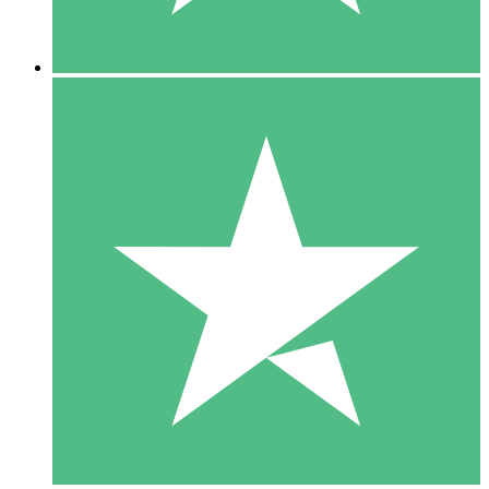
5 Nedladdningar
15
US$
00
10 Nedladdningar
20
US$
00