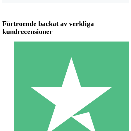
Förtroende backat av verkliga
kundrecensioner
Individuella Kreditpaket
Betala per användning med nedladdningskrediter. Inget
månatligt åtagande krävs.
1 Nedladdningar
10
US$
00