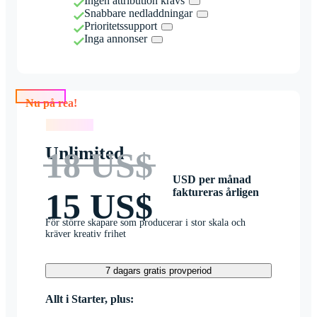
Ingen attribution krävs
Snabbare nedladdningar
Prioritetssupport
Inga annonser
Nu på rea!
Nu på rea!
Unlimited
18 US$
USD per månad
faktureras årligen
15 US$
För större skapare som producerar i stor skala och
kräver kreativ frihet
7 dagars gratis provperiod
Allt i Starter, plus: