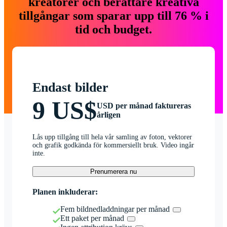
kreatörer och berättare kreativa
tillgångar som sparar upp till 76 % i
tid och budget.
Endast bilder
9 US$
USD per månad faktureras
årligen
Lås upp tillgång till hela vår samling av foton, vektorer
och grafik godkända för kommersiellt bruk. Video ingår
inte.
Prenumerera nu
Planen inkluderar:
Fem bildnedladdningar per månad
Ett paket per månad