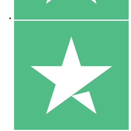
5 Nedladdningar
15
US$
00
10 Nedladdningar
20
US$
00