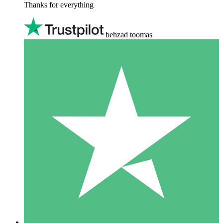
Thanks for everything
behzad toomas