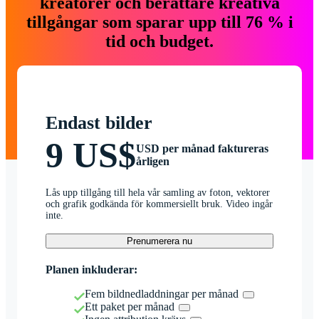
kreatörer och berättare kreativa
tillgångar som sparar upp till 76 % i
tid och budget.
Endast bilder
9 US$
USD per månad faktureras
årligen
Lås upp tillgång till hela vår samling av foton, vektorer
och grafik godkända för kommersiellt bruk. Video ingår
inte.
Prenumerera nu
Planen inkluderar:
Fem bildnedladdningar per månad
Ett paket per månad