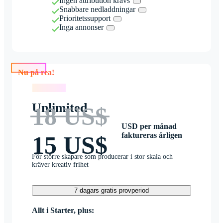
Ingen attribution krävs
Snabbare nedladdningar
Prioritetssupport
Inga annonser
Nu på rea!
Nu på rea!
Unlimited
18 US$
USD per månad
faktureras årligen
15 US$
För större skapare som producerar i stor skala och
kräver kreativ frihet
7 dagars gratis provperiod
Allt i Starter, plus: