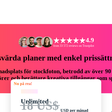
4.9
from 33 572 reviews on Trustpilot
svärda planer med enkel prissätt
adsplats för stockfoton, betrodd av över 90
er och berättare kreativa tillgångar som sp
Nu på rea!
budget.
Nu på rea!
Unlimited
18 US$
USD per månad