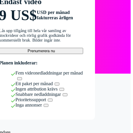
Endast video
9 US$
USD per månad
faktureras årligen
Lås upp tillgång till hela vår samling av
stockvideor och rörlig grafik godkända för
kommersiellt bruk. Bilder ingår inte.
Prenumerera nu
Planen inkluderar:
Fem videonedladdningar per månad
Ett paket per månad
Ingen attribution krävs
Snabbare nedladdningar
Prioritetssupport
Inga annonser
ndare.