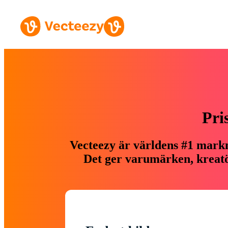
Pri
Vecteezy är världens #1 markn
Det ger varumärken, kreatör