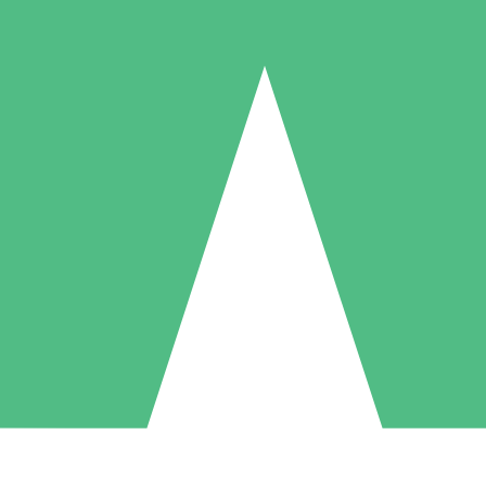
Individuella Kreditpaket
la per användning med nedladdningskrediter. Inget månatligt åtagande k
1 Nedladdningar
5 Nedladdningar
10 Nedladdningar
10
15
20
US$
00
US$
00
US$
00