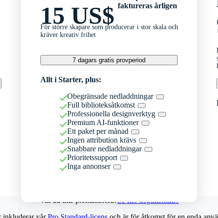
faktureras årligen
15 US$
För större skapare som producerar i stor skala och
kräver kreativ frihet
7 dagars gratis provperiod
Allt i Starter, plus:
Obegränsade nedladdningar
Full biblioteksåtkomst
Professionella designverktyg
Premium AI-funktioner
Ett paket per månad
Ingen attribution krävs
Snabbare nedladdningar
Prioritetssupport
Inga annonser
Vill du inte prenumerera?
Se fler köpalternativ
r inkluderar vår
Pro Standard-licens
och är för åtkomst för en enda anvä