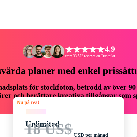
4.9
from 33 572 reviews on Trustpilot
svärda planer med enkel prissätt
adsplats för stockfoton, betrodd av över 90
er och berättare kreativa tillgångar som sp
Nu på rea!
budget.
Nu på rea!
Unlimited
18 US$
USD per månad