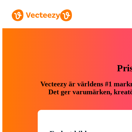
Pri
Vecteezy är världens #1 markn
Det ger varumärken, kreatör