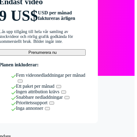
Endast video
9 US$
USD per månad
faktureras årligen
Lås upp tillgång till hela vår samling av
stockvideor och rörlig grafik godkända för
kommersiellt bruk. Bilder ingår inte.
Prenumerera nu
Planen inkluderar:
Fem videonedladdningar per månad
Ett paket per månad
Ingen attribution krävs
Snabbare nedladdningar
Prioritetssupport
Inga annonser
ndare.