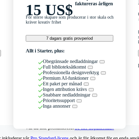
faktureras årligen
15 US$
För större skapare som producerar i stor skala och
kräver kreativ frihet
7 dagars gratis provperiod
Allt i Starter, plus:
Obegränsade nedladdningar
Full biblioteksåtkomst
Professionella designverktyg
Premium AI-funktioner
Ett paket per månad
Ingen attribution krävs
Snabbare nedladdningar
Prioritetssupport
Inga annonser
Vill du inte prenumerera?
Se fler köpalternativ
r inkluderar vår
Pro Standard-licens
och är för åtkomst för en enda anvä