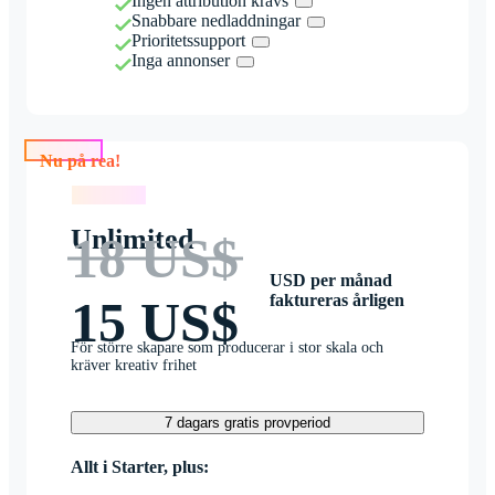
Ingen attribution krävs
Snabbare nedladdningar
Prioritetssupport
Inga annonser
Nu på rea!
Nu på rea!
Unlimited
18 US$
USD per månad
faktureras årligen
15 US$
För större skapare som producerar i stor skala och
kräver kreativ frihet
7 dagars gratis provperiod
Allt i Starter, plus: