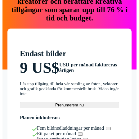
kreatörer och berättare kreativa
tillgångar som sparar upp till 76 % i
tid och budget.
Endast bilder
9 US$
USD per månad faktureras
årligen
Lås upp tillgång till hela vår samling av foton, vektorer
och grafik godkända för kommersiellt bruk. Video ingår
inte.
Prenumerera nu
Planen inkluderar:
Fem bildnedladdningar per månad
Ett paket per månad