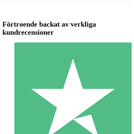
Förtroende backat av verkliga
kundrecensioner
Individuella Kreditpaket
Betala per användning med nedladdningskrediter. Inget
månatligt åtagande krävs.
1 Nedladdningar
10
US$
00