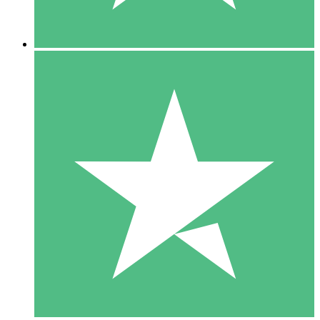
5 Nedladdningar
15
US$
00
10 Nedladdningar
20
US$
00