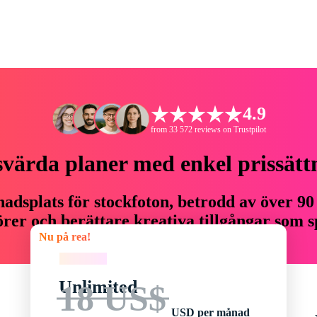
4.9
from 33 572 reviews on Trustpilot
svärda planer med enkel prissätt
adsplats för stockfoton, betrodd av över 90
er och berättare kreativa tillgångar som sp
Nu på rea!
budget.
Nu på rea!
Unlimited
18 US$
USD per månad