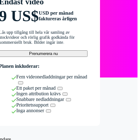
Endast video
9 US$
USD per månad
faktureras årligen
Lås upp tillgång till hela vår samling av
stockvideor och rörlig grafik godkända för
kommersiellt bruk. Bilder ingår inte.
Prenumerera nu
Planen inkluderar:
Fem videonedladdningar per månad
Ett paket per månad
Ingen attribution krävs
Snabbare nedladdningar
Prioritetssupport
Inga annonser
ndare.