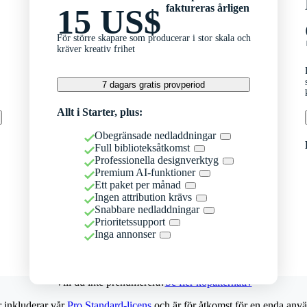
faktureras årligen
15 US$
För större skapare som producerar i stor skala och
kräver kreativ frihet
7 dagars gratis provperiod
Allt i Starter, plus:
Obegränsade nedladdningar
Full biblioteksåtkomst
Professionella designverktyg
Premium AI-funktioner
Ett paket per månad
Ingen attribution krävs
Snabbare nedladdningar
Prioritetssupport
Inga annonser
Vill du inte prenumerera?
Se fler köpalternativ
r inkluderar vår
Pro Standard-licens
och är för åtkomst för en enda anvä