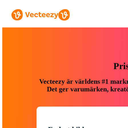
Pri
Vecteezy är världens #1 markn
Det ger varumärken, kreatör