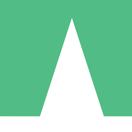
Individuella Kreditpaket
la per användning med nedladdningskrediter. Inget månatligt åtagande k
1 Nedladdningar
5 Nedladdningar
10 Nedladdningar
10
15
20
US$
00
US$
00
US$
00