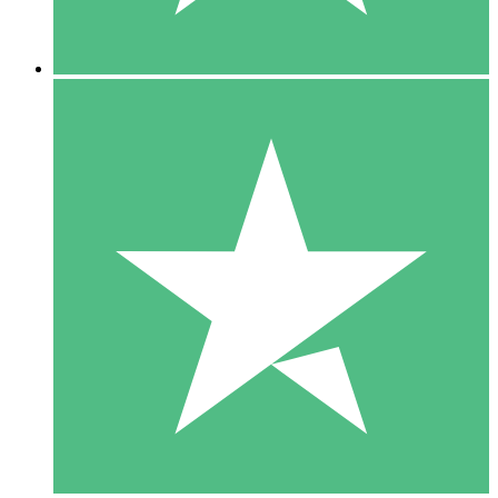
5 Nedladdningar
15
US$
00
10 Nedladdningar
20
US$
00