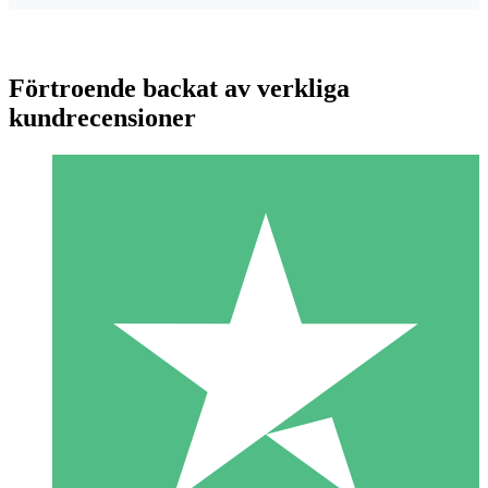
Förtroende backat av verkliga
kundrecensioner
Individuella Kreditpaket
Betala per användning med nedladdningskrediter. Inget
månatligt åtagande krävs.
1 Nedladdningar
10
US$
00