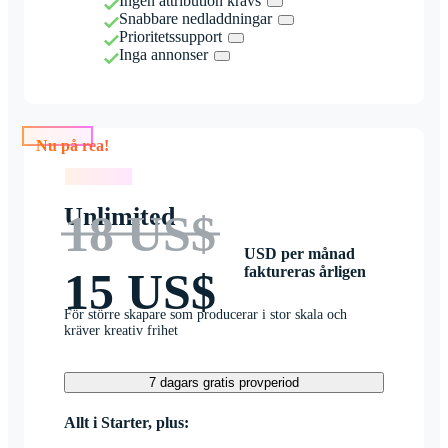
Ingen attribution krävs
Snabbare nedladdningar
Prioritetssupport
Inga annonser
Nu på rea!
Nu på rea!
Unlimited
18 US$
USD per månad
faktureras årligen
15 US$
För större skapare som producerar i stor skala och
kräver kreativ frihet
7 dagars gratis provperiod
Allt i Starter, plus: