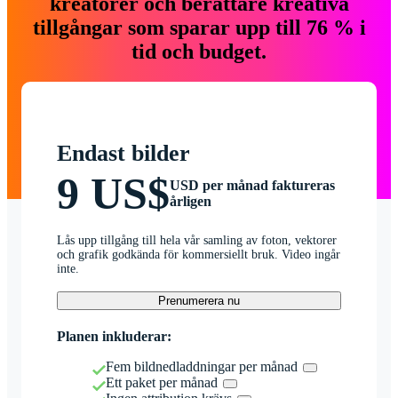
kreatörer och berättare kreativa
tillgångar som sparar upp till 76 % i
tid och budget.
Endast bilder
9 US$
USD per månad faktureras
årligen
Lås upp tillgång till hela vår samling av foton, vektorer
och grafik godkända för kommersiellt bruk. Video ingår
inte.
Prenumerera nu
Planen inkluderar:
Fem bildnedladdningar per månad
Ett paket per månad