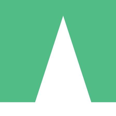
Individuella Kreditpaket
la per användning med nedladdningskrediter. Inget månatligt åtagande k
1 Nedladdningar
5 Nedladdningar
10 Nedladdningar
10
15
20
US$
00
US$
00
US$
00