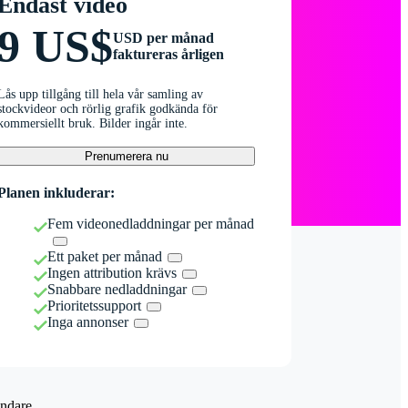
Endast video
9 US$
USD per månad
faktureras årligen
Lås upp tillgång till hela vår samling av
stockvideor och rörlig grafik godkända för
kommersiellt bruk. Bilder ingår inte.
Prenumerera nu
Planen inkluderar:
Fem videonedladdningar per månad
Ett paket per månad
Ingen attribution krävs
Snabbare nedladdningar
Prioritetssupport
Inga annonser
ndare.