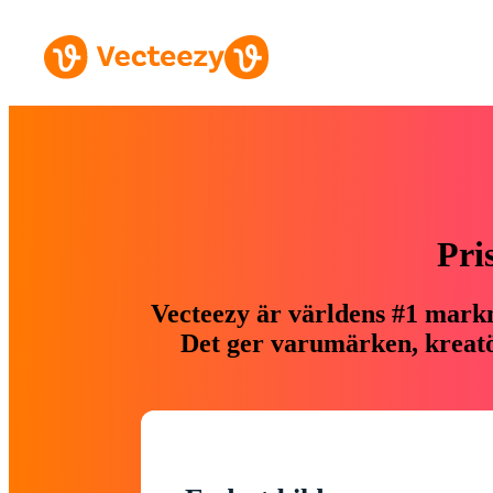
Pri
Vecteezy är världens #1 markn
Det ger varumärken, kreatör