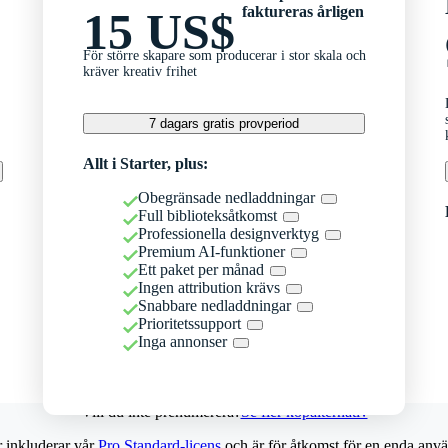
faktureras årligen
15 US$
För större skapare som producerar i stor skala och
kräver kreativ frihet
7 dagars gratis provperiod
Allt i Starter, plus:
Obegränsade nedladdningar
Full biblioteksåtkomst
Professionella designverktyg
Premium AI-funktioner
Ett paket per månad
Ingen attribution krävs
Snabbare nedladdningar
Prioritetssupport
Inga annonser
Vill du inte prenumerera?
Se fler köpalternativ
r inkluderar vår
Pro Standard-licens
och är för åtkomst för en enda anvä