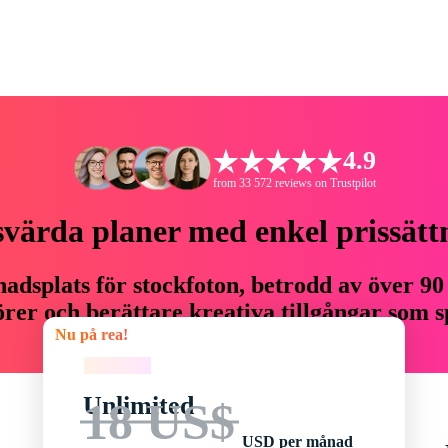
4.9
from 33 572 reviews on Trustpilot
svärda planer med enkel prissätt
adsplats för stockfoton, betrodd av över 90
er och berättare kreativa tillgångar som sp
Nu på rea!
budget.
Nu på rea!
Unlimited
18 US$
USD per månad