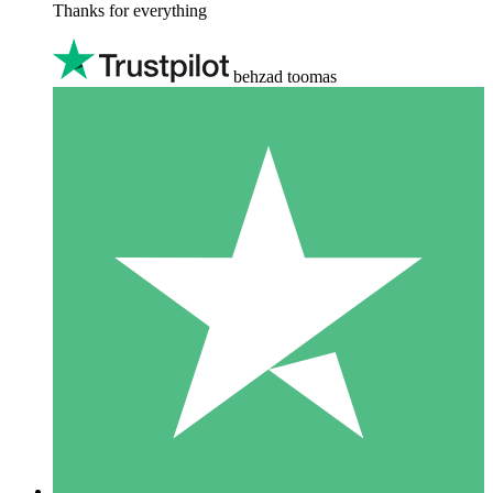
Thanks for everything
behzad toomas