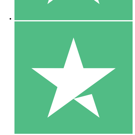
5 Nedladdningar
15
US$
00
10 Nedladdningar
20
US$
00