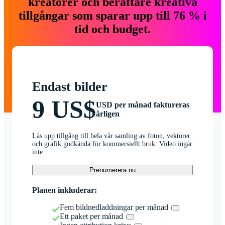
kreatörer och berättare kreativa
tillgångar som sparar upp till 76 % i
tid och budget.
Endast bilder
9 US$
USD per månad faktureras
årligen
Lås upp tillgång till hela vår samling av foton, vektorer
och grafik godkända för kommersiellt bruk. Video ingår
inte.
Prenumerera nu
Planen inkluderar:
Fem bildnedladdningar per månad
Ett paket per månad