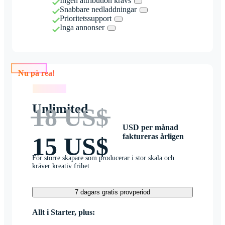
Ingen attribution krävs
Snabbare nedladdningar
Prioritetssupport
Inga annonser
Nu på rea!
Nu på rea!
Unlimited
18 US$
USD per månad
faktureras årligen
15 US$
För större skapare som producerar i stor skala och
kräver kreativ frihet
7 dagars gratis provperiod
Allt i Starter, plus: