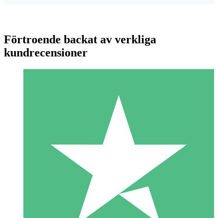
Förtroende backat av verkliga
kundrecensioner
Individuella Kreditpaket
Betala per användning med nedladdningskrediter. Inget
månatligt åtagande krävs.
1 Nedladdningar
10
US$
00