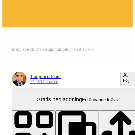
mappikon clipart design illustration Gratis PNG
Timplaru Emil
Följ
12 060 Resurser
Gratis nedladdning
Erkännande krävs