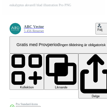
eukalyptus akvarell blad illustration Pro PNG
ABC Vector
Följ
5 456 Resurser
Gratis med Provperiod
Ingen tilldelning är obligatorisk
Kollektion
Liknande
Delge
Pro Standard-licens