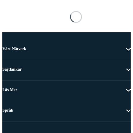
Vårt Nätverk
Sajtlänkar
Läs Mer
Språk