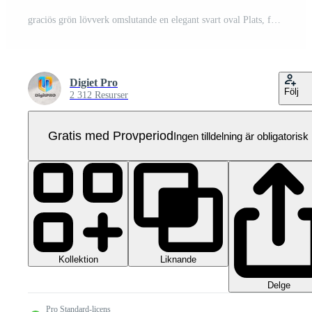
graciös grön lövverk omslutande en elegant svart oval Plats, formning en skön naturlig ram eller dekorativ gräns element för olika design projekt Pro PNG
Digiet Pro
Följ
2 312 Resurser
Gratis med Provperiod
Ingen tilldelning är obligatorisk
Kollektion
Liknande
Delge
Pro Standard-licens