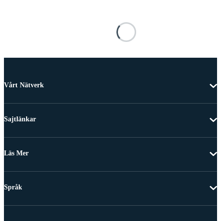
Vårt Nätverk
Sajtlänkar
Läs Mer
Språk