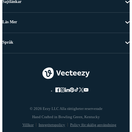
Sajtlänkar
Läs Mer
Språk
© 2026 Eezy LLC Alla rättigheter reserverade
Villkor
Integritetspolicy
Policy för skälig användning