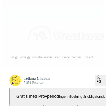
ljus gul eller gyllene strålkastare. scen. skede. podium. ljus effekter. glöd ljus effekt. lysande lampa. . illustration siffra 96 Pro PNG
Tetiana Chaban
Följ
7 851 Resurser
Gratis med Provperiod
Ingen tilldelning är obligatorisk