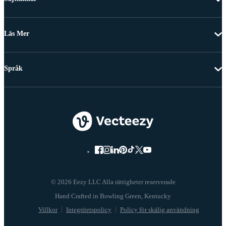
Läs Mer
Språk
© 2026 Eezy LLC Alla rättigheter reserverade
Villkor
Integritetspolicy
Policy för skälig användning