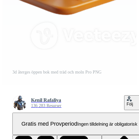
3d återges öppen bok med träd och moln Pro PNG
Kenil Rafaliya
Följ
136 283 Resurser
Gratis med Provperiod
Ingen tilldelning är obligatorisk