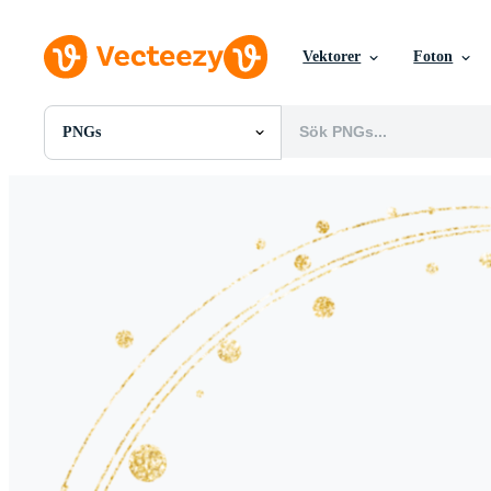
Vektorer
Foton
PNGs
Alla Bilder
Foton
PNGs
PSDs
SVGs
Mallar
Vektorer
Videor
Rörlig grafik
Redaktionella Bilder
Redaktionella Evenemang