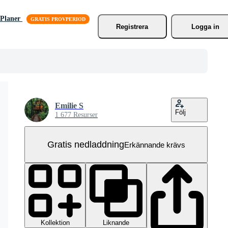
Planer
Registrera
Logga in
Emilie S
Följ
1 677 Resurser
Gratis nedladdning
Erkännande krävs
Kollektion
Liknande