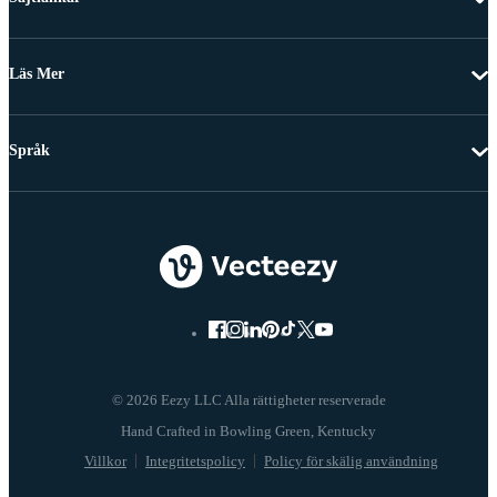
Läs Mer
Språk
© 2026 Eezy LLC Alla rättigheter reserverade
Villkor
Integritetspolicy
Policy för skälig användning