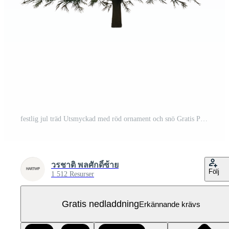
festlig jul träd Utsmyckad med röd ornament och snö Gratis PNG
วรชาติ พลศักดิ์ซ้าย
Följ
1 512 Resurser
Gratis nedladdning
Erkännande krävs