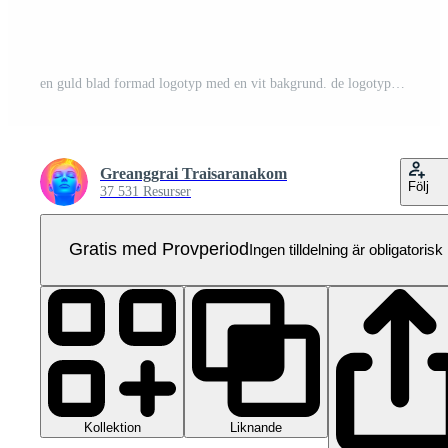
en guld blad formad logotyp med en vit bakgrund. de logotyp är designad till representera en flamma. de flamma är tillverkad upp av två guld löv den där är ansluten förbi en linje Pro PNG
Greanggrai Traisaranakom
Följ
37 531 Resurser
Gratis med Provperiod
Ingen tilldelning är obligatorisk
Kollektion
Liknande