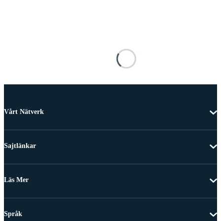
Vårt Nätverk
Sajtlänkar
Läs Mer
Språk