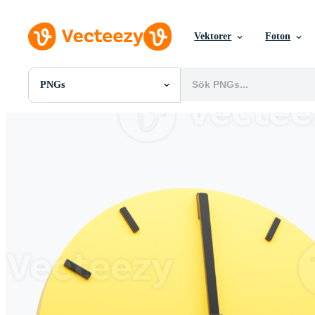
Vektorer
Foton
PNGs
Alla Bilder
Foton
PNGs
PSDs
SVGs
Mallar
Vektorer
Videor
Rörlig grafik
Redaktionella Bilder
Redaktionella Evenemang