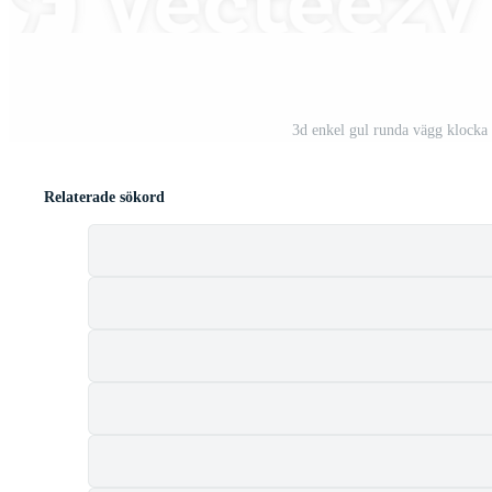
3d enkel gul runda vägg klocka
Relaterade sökord