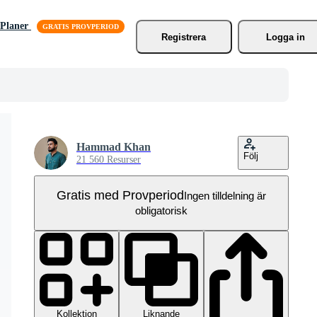
Planer
Registrera
Logga in
Hammad Khan
Följ
21 560 Resurser
Gratis med Provperiod
Ingen tilldelning är
obligatorisk
Kollektion
Liknande