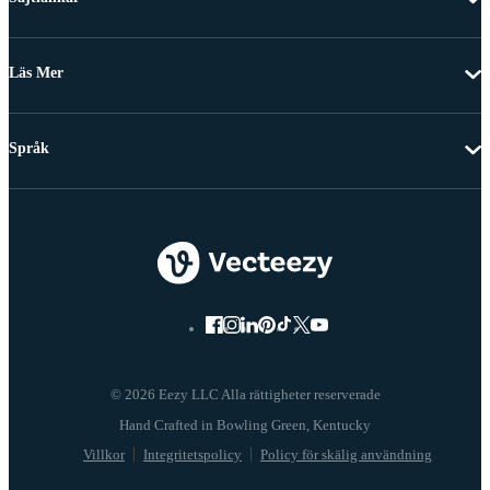
Läs Mer
Språk
© 2026 Eezy LLC Alla rättigheter reserverade
Villkor
Integritetspolicy
Policy för skälig användning