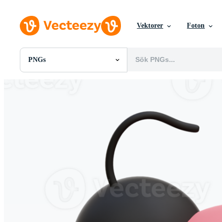
Vektorer
Foton
PNGs
Alla Bilder
Foton
PNGs
PSDs
SVGs
Mallar
Vektorer
Videor
Rörlig grafik
Redaktionella Bilder
Redaktionella Evenemang