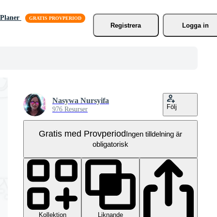
Planer
Registrera
Logga in
Nasywa Nursyifa
Följ
976 Resurser
Gratis med Provperiod
Ingen tilldelning är
obligatorisk
Kollektion
Liknande