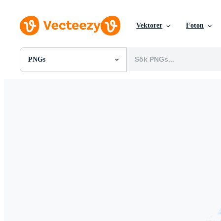
Vektorer
Foton
PNGs
Alla Bilder
Foton
PNGs
PSDs
SVGs
Mallar
Vektorer
Videor
Rörlig grafik
Redaktionella Bilder
Redaktionella Evenemang