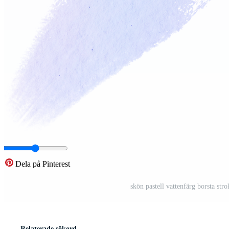
Dela på Pinterest
skön pastell vattenfärg borsta stro
Relaterade sökord