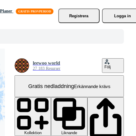
Planer
Registrera
Logga in
leewoo world
Följ
27 183 Resurser
Gratis nedladdning
Erkännande krävs
Kollektion
Liknande