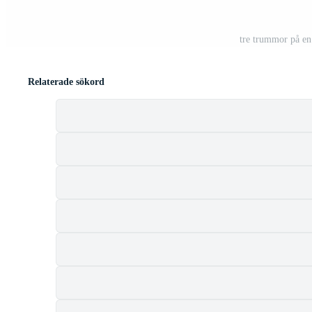
tre trummor på en
Relaterade sökord