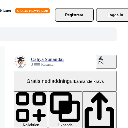
Planer
Registrera
Logga in
Cahya Sunandar
Följ
3 000 Resurser
Gratis nedladdning
Erkännande krävs
Kollektion
Liknande