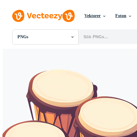
Vektorer
Foton
PNGs
Alla Bilder
Foton
PNGs
PSDs
SVGs
Mallar
Vektorer
Videor
Rörlig grafik
Redaktionella Bilder
Redaktionella Evenemang