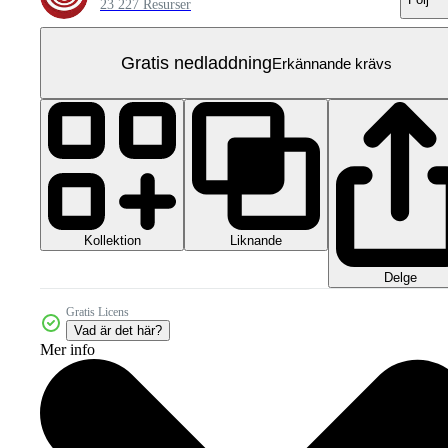
23 227 Resurser
Gratis nedladdning
Erkännande krävs
Kollektion
Liknande
Delge
Gratis Licens
Vad är det här?
Mer info