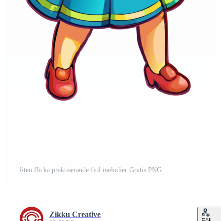
liten flicka praktiserande fiol melodier Gratis PNG
Zikku Creative
Följ