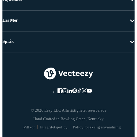
Läs Mer
Språk
© 2026 Eezy LLC Alla rättigheter reserverade
Villkor
Integritetspolicy
Policy för skälig användning