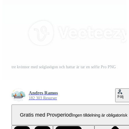
tre kvinnor med solglasögon och hattar är tar en selfie Pro PNG
Andres Ramos
Följ
182 303 Resurser
Gratis med Provperiod
Ingen tilldelning är obligatorisk